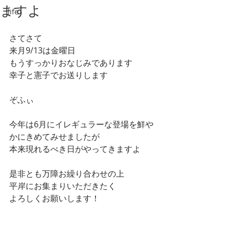
ますよ
life
さてさて
来月9/13は金曜日
もうすっかりおなじみであります
幸子と憲子でお送りします
ぞふぃ
今年は6月にイレギュラーな登場を鮮や
かにきめてみせましたが
本来現れるべき日がやってきますよ
是非とも万障お繰り合わせの上
平岸にお集まりいただきたく
よろしくお願いします！