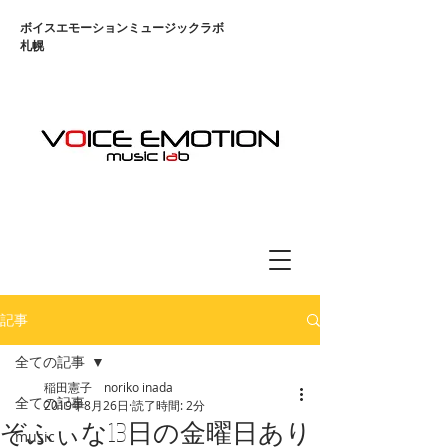
​ボイスエモーションミュージックラボ
札幌
記事
全ての記事
稲田憲子 noriko inada
全ての記事
2019年8月26日
読了時間: 2分
ぞふぃな13日の金曜日あり
music