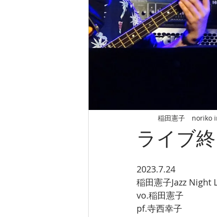
稲田憲子 noriko i
ライブ終
2023.7.24
稲田憲子Jazz Night Li
vo.稲田憲子
pf.寺西幸子