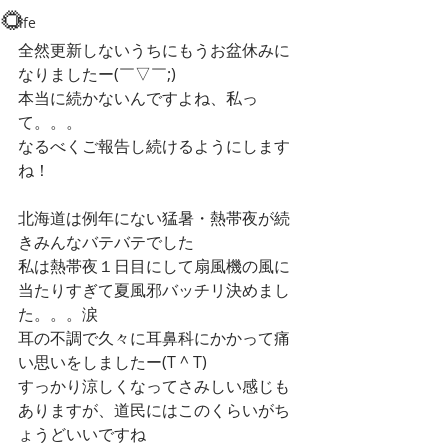
🌻
life
全然更新しないうちにもうお盆休みに
なりましたー(￣▽￣;)
本当に続かないんですよね、私っ
て。。。
なるべくご報告し続けるようにします
ね！
北海道は例年にない猛暑・熱帯夜が続
きみんなバテバテでした
私は熱帯夜１日目にして扇風機の風に
当たりすぎて夏風邪バッチリ決めまし
た。。。涙
耳の不調で久々に耳鼻科にかかって痛
い思いをしましたー(T ^ T)
すっかり涼しくなってさみしい感じも
ありますが、道民にはこのくらいがち
ょうどいいですね