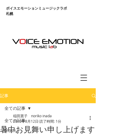
​ボイスエモーションミュージックラボ
札幌
記事
全ての記事
稲田憲子 noriko inada
全ての記事
2019年8月12日
読了時間: 1分
暑中お見舞い申し上げます
music